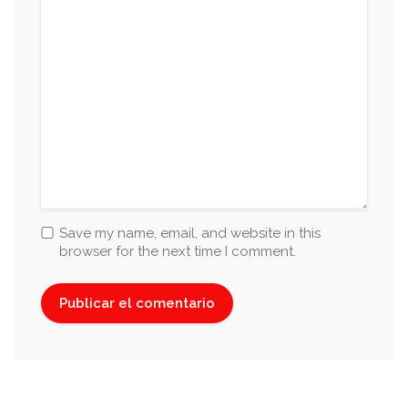
Platos Fuertes
Chuletón de cerdo
Mostaza antigua, demi glace de
$ 196
manzanas y puré de papa al
parmesano. 320grs
Save my name, email, and website in this
browser for the next time I comment.
Pescado al sartén
$ 189
Horneado con tomate cherry,
albahaca y vino blanco. 180grs
Pescado a la vinagreta