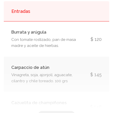
Entradas
Burrata y arúgula
$ 120
Con tomate rostizado, pan de masa
madre y aceite de hierbas.
Carpaccio de atún
$ 145
Vinagreta, soja, ajonjolí, aguacate,
cilantro y chile toreado. 100 grs
Cazuelita de champiñones
$ 148
En mantequilla de limón y perejil. 4pza