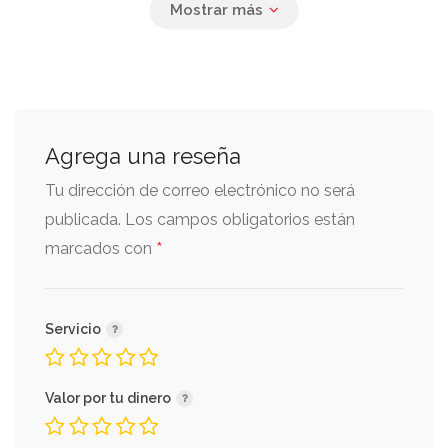
Cachete de res
$ 148
12 horas de cocción, con tortillas y
salsa majada. 180grs
Agrega una reseña
Tu dirección de correo electrónico no será
Calamares fritos
publicada.
Los campos obligatorios están
$ 148
Con aderezo de chile de árbol. 120grs
*
marcados con
Servicio
Al Sartén
Valor por tu dinero
Tortellini gorgonzola