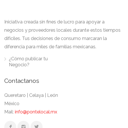
Ensalada de jamón serrano con
melon.
Acompañado de tomate
$ 128
deshidratado, gorgonzola y
Iniciativa creada sin fines de lucro para apoyar a
bálsamico.
negocios y proveedores locales durante estos tiempos
difíciles. Tus decisiones de consumo marcaran la
diferencia para miles de familias mexicanas.
De mango
¿Cómo publicar tu
Mezcla de lechugas, vinagreta de
$ 125
Negocio?
manzana y miel, queso de cabra y
ajonjolí garampiñado.
Contactanos
Queretaro | Celaya | León
De betabel.
México
Reducción de bálsamico, semillas
$ 123
Mail:
info@pontelocal.mx
caramelizadas, jocoque en cama de
espinacas y arúgula.