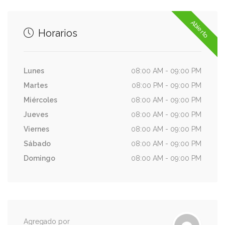
$ 189
Vinagreta de aceituna y almendra
tostada sobre puré de papa. 180grs
Abierto
Horarios
Rib Eye horneado
Lunes
08:00 AM - 09:00 PM
$ 248
Con champiñones salteados en
Martes
08:00 PM - 09:00 PM
mantequilla de tomillo. 250grs
Miércoles
08:00 AM - 09:00 PM
Jueves
08:00 AM - 09:00 PM
Viernes
08:00 AM - 09:00 PM
Pollo toscano
Sábado
08:00 AM - 09:00 PM
Pechuga de pollo al sartén, marinada
$ 178
Domingo
08:00 AM - 09:00 PM
con finas hierbas, cama de espinacas,
tomate seco y puré de papa. 200grs
Milanesa Nápoles
Agregado por