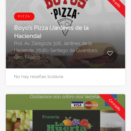
Cerrado
PIZZA
Boyo’s Pizza (Jardines de la
Hacienda)
Prol. Av. Zaragoza 306, Jardines de la
Hacienda, 76180 Santiago de Querétaro,
Qro., México
No hay reseñas todavia
Cerrado