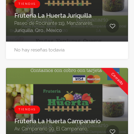
TIENDAS
Frutería La Huerta Juriquilla
Paseo de Rocinante 119, Manzanares,
Juriquilla, Qro., México
No hay reseñas todavia
Cerrado
TIENDAS
Frutería La Huerta Campanario
Av. Campanario 99, El Campanario,