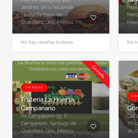
Jardines de la Hacienda,
Pase
76180 Santiago de
Manza
Querétaro, Qro., México
Méxi
No hay reseñas todavia
No h
Cerrado
TIENDAS
CO
Frutería La Huerta
Campanario
Gor
Av. Campanario 99, El
Calle
Campanario, Santiago de
7600
Querétaro, Qro., México
Jáur