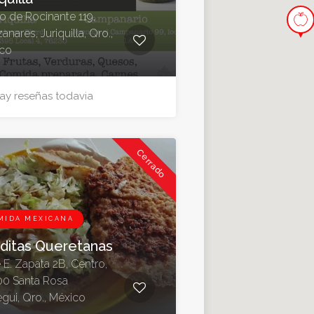
o de Rocinante 119,
nares, Juriquilla, Qro.,
co
ay reseñas todavia
Cerrado
MIDA MEXICANA
ditas Queretanas
 E. Zapata 2B, Centro,
0 Santa Rosa
egui, Qro., México