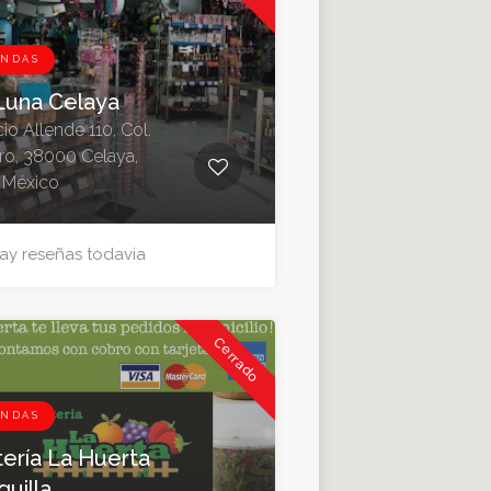
ENDAS
Luna Celaya
io Allende 110, Col.
ro, 38000 Celaya,
, México
ay reseñas todavia
Cerrado
ENDAS
tería La Huerta
quilla