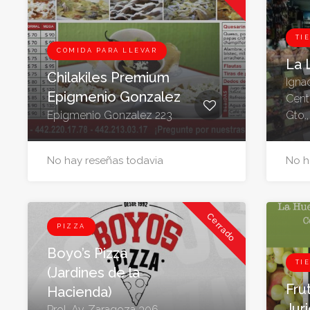
TI
COMIDA PARA LLEVAR
La 
Chilakiles Premium
Ignac
Epigmenio Gonzalez
Cent
Epigmenio Gonzalez 223
Gto.
No hay reseñas todavia
No h
Cerrado
PIZZA
Boyo’s Pizza
TI
(Jardines de la
Fru
Hacienda)
Juri
Prol. Av. Zaragoza 306,