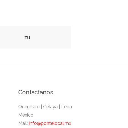
zu
Contactanos
Queretaro | Celaya | León
México
Mail:
info@pontelocal.mx