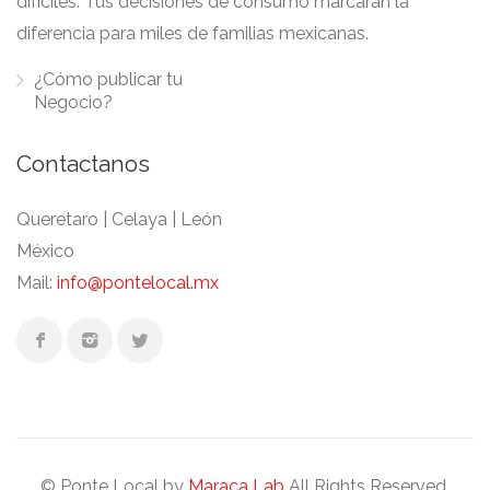
difíciles. Tus decisiones de consumo marcaran la
diferencia para miles de familias mexicanas.
¿Cómo publicar tu
Negocio?
Contactanos
Queretaro | Celaya | León
México
Mail:
info@pontelocal.mx
© Ponte Local by
Maraca Lab
All Rights Reserved.