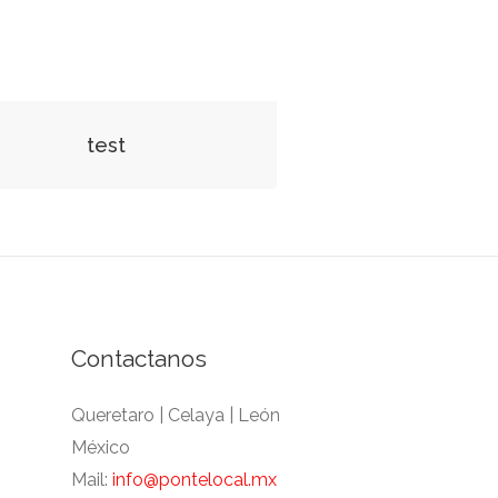
test
Contactanos
Queretaro | Celaya | León
México
Mail:
info@pontelocal.mx