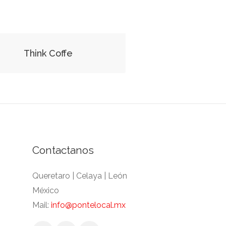
Think Coffe
Contactanos
Queretaro | Celaya | León
México
Mail:
info@pontelocal.mx