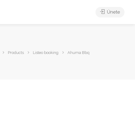
Únete
Products
Listeo booking
Ahuma Bbq