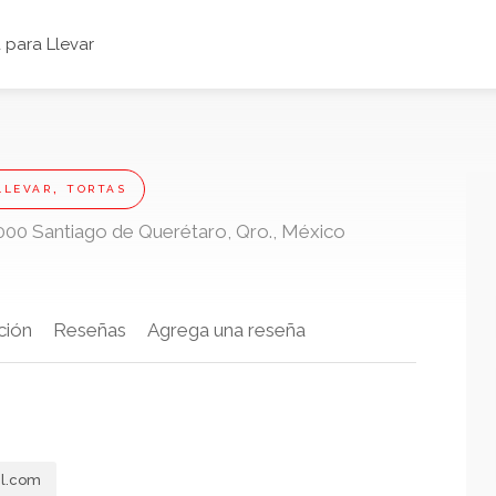
para Llevar
,
LLEVAR
TORTAS
000 Santiago de Querétaro, Qro., México
ción
Reseñas
Agrega una reseña
il.com