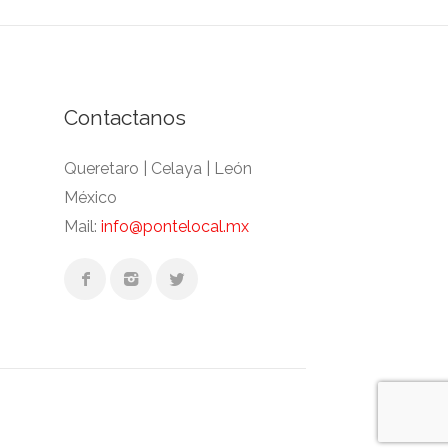
Contactanos
Queretaro | Celaya | León
México
Mail:
info@pontelocal.mx