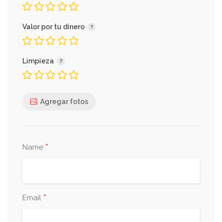
Pescado
Sala a elegir (verde, roja o negra)
Valor por tu dinero
Aguachile
Limpieza
Sala a elegir (verde, roja o negra)
Agregar fotos
COCTEL
*
Name
Camarón
*
Email