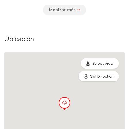
Arrachera
Pescado capeado
Ubicación
Camarón capeado
Street View
Quesadilla de pescado capeado
Get Direction
Quesadilla de camarón capeado
Quesadilla de marlin