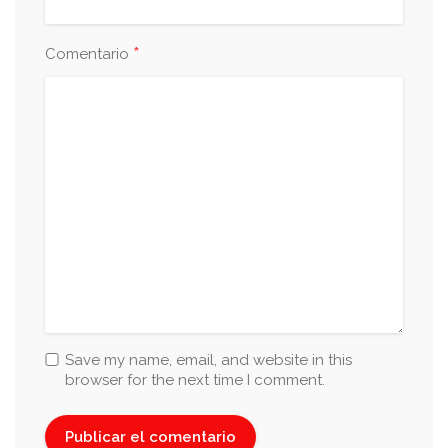
AGUACHILES
*
Comentario
Verde
Salsa de chile serrano y cilantro
Rojo
Salsa de chile de árbol y chile morita
Negro
Save my name, email, and website in this
Salsa de chiles tatemados y salsas
browser for the next time I comment.
negras