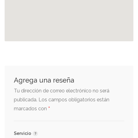
Pescadilla
Tiras de pescado a la plancha en
tortilla de harina con queso
TOSTADAS
Agrega una reseña
Tu dirección de correo electrónico no será
publicada.
Los campos obligatorios están
Camarón
*
marcados con
Sala a elegir (verde, roja o negra)
Servicio