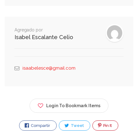
Refresco
Agregado por
Isabel Escalante Celio
Limonada
Agua natural
isaabelesce@gmail.com
Agua mineral
Login To Bookmark Items
Clamato preparado
Compartir
Tweet
Pin It