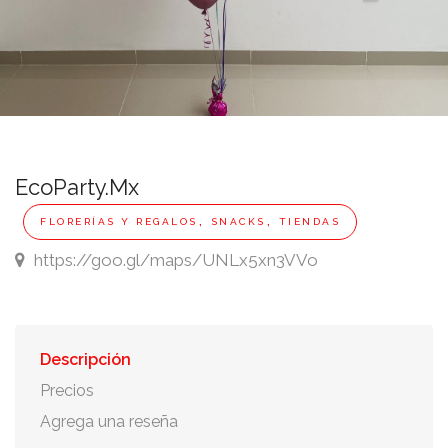
EcoParty.Mx
,
,
FLORERÍAS Y REGALOS
SNACKS
TIENDAS
https://goo.gl/maps/UNLx5xn3VVo
Descripción
Precios
Agrega una reseña