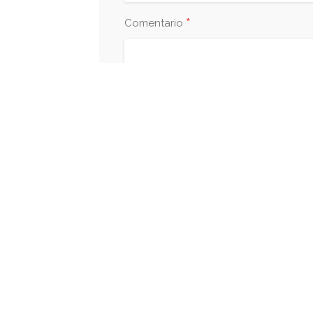
*
Comentario
Save my name, email, and website i