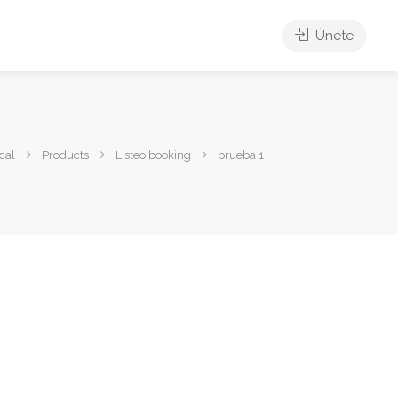
Únete
cal
Products
Listeo booking
prueba 1