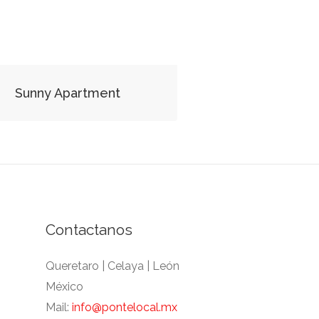
Sunny Apartment
Contactanos
Queretaro | Celaya | León
México
Mail:
info@pontelocal.mx