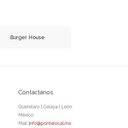
Burger House
Contactanos
Queretaro | Celaya | León
México
Mail:
info@pontelocal.mx