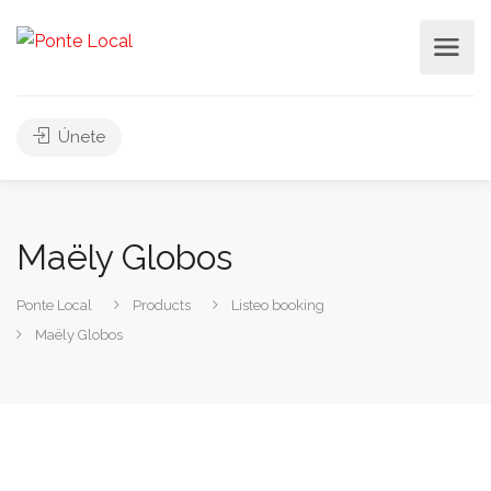
Únete
Maëly Globos
Ponte Local
Products
Listeo booking
Maëly Globos