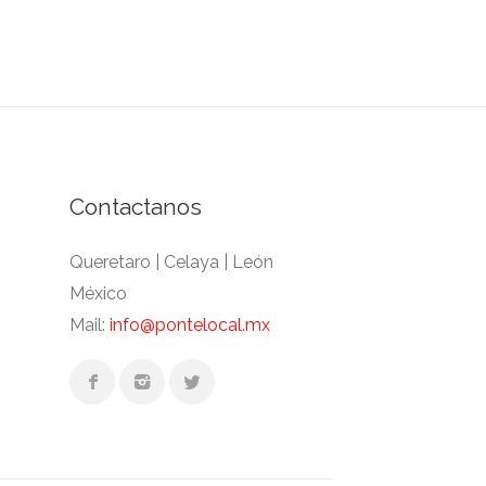
Contactanos
Queretaro | Celaya | León
México
Mail:
info@pontelocal.mx