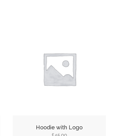
Hoodie with Logo
£
45.00