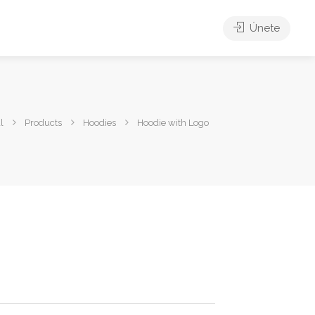
Únete
l
Products
Hoodies
Hoodie with Logo
o