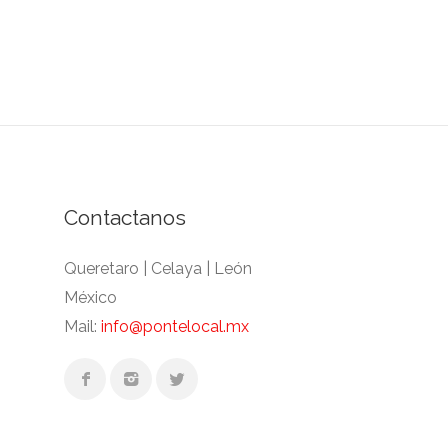
Contactanos
Queretaro | Celaya | León
México
Mail:
info@pontelocal.mx