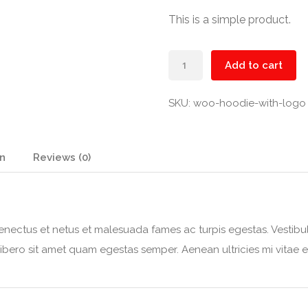
This is a simple product.
Hoodie
Add to cart
with
Logo
SKU:
woo-hoodie-with-logo
quantity
on
Reviews (0)
enectus et netus et malesuada fames ac turpis egestas. Vestibulu
ibero sit amet quam egestas semper. Aenean ultricies mi vitae es