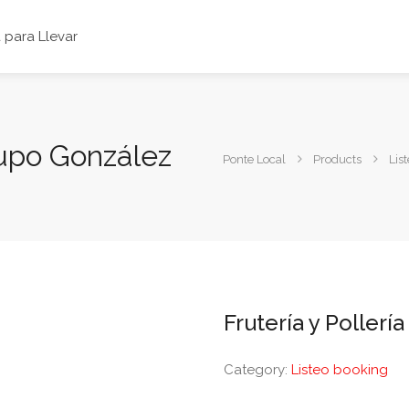
para Llevar
rupo González
Ponte Local
Products
Lis
Frutería y Poller
Category:
Listeo booking