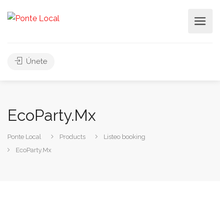
Únete
EcoParty.Mx
Ponte Local
Products
Listeo booking
EcoParty.Mx