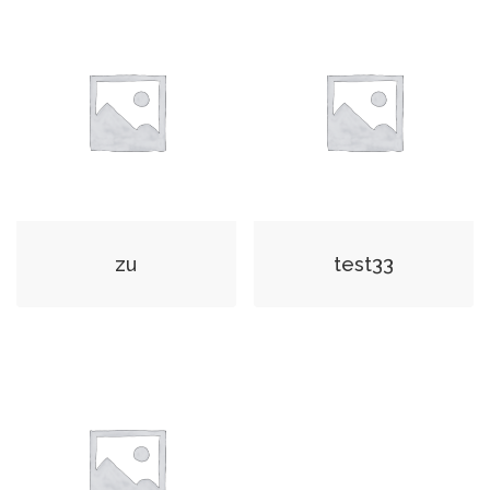
zu
test33