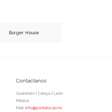
Burger House
Contactanos
Queretaro | Celaya | León
México
Mail:
info@pontelocal.mx