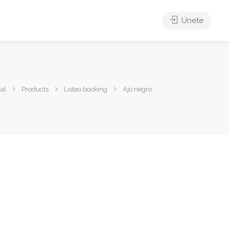
Únete
al
Products
Listeo booking
Ajó negro