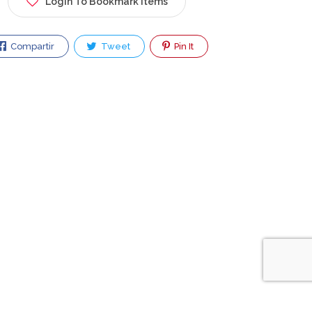
Login To Bookmark Items
Compartir
Tweet
Pin It