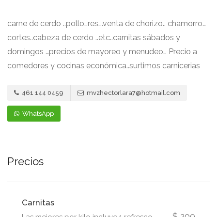
carne de cerdo ..pollo…res….venta de chorizo.. chamorro…
cortes..cabeza de cerdo ..etc..carnitas sábados y
domingos …precios de mayoreo y menudeo… Precio a
comedores y cocinas económica..surtimos carnicerias
461 144 0459
mvzhectorlara7@hotmail.com
WhatsApp
Precios
Carnitas
$ 200