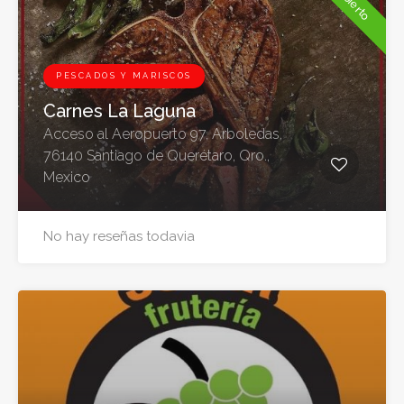
Abierto
PESCADOS Y MARISCOS
Carnes La Laguna
Acceso al Aeropuerto 97, Arboledas,
76140 Santiago de Querétaro, Qro.,
Mexico
No hay reseñas todavia