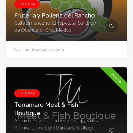
TIENDAS
Frutería y Pollería del Rancho
Calle Jiménez 10, El Tepetate, Santiago
de Querétaro, Qro., México
No hay reseñas todavia
Abierto
TIENDAS
Terramare Meat & Fish
Boutique
Avenida Paseo de la Reforma 145, Villas
Palmira, Lomas del Marques, Santiago