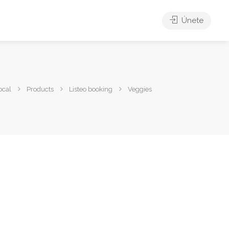
Únete
ocal
Products
Listeo booking
Veggies