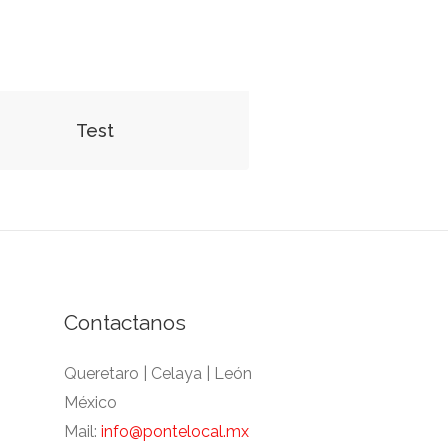
Test
Contactanos
Queretaro | Celaya | León
México
Mail:
info@pontelocal.mx