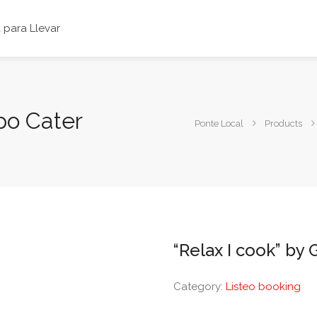
para Llevar
upo Cater
Ponte Local
Products
“Relax I cook” by
Category:
Listeo booking