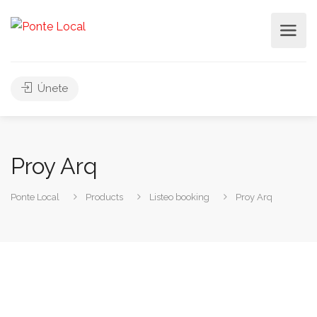
Únete
Proy Arq
Ponte Local
Products
Listeo booking
Proy Arq