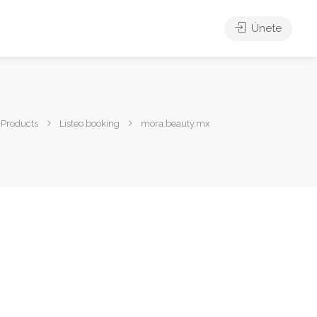
Únete
Products
Listeo booking
mora.beauty.mx