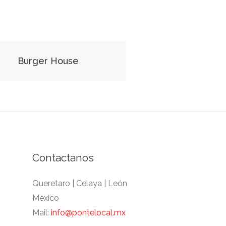
Burger House
Contactanos
Queretaro | Celaya | León
México
Mail:
info@pontelocal.mx