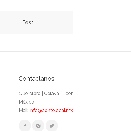
Test
Contactanos
Queretaro | Celaya | León
México
Mail:
info@pontelocal.mx