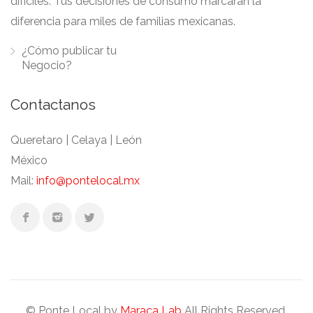
difíciles. Tus decisiones de consumo marcaran la
diferencia para miles de familias mexicanas.
¿Cómo publicar tu
Negocio?
Contactanos
Queretaro | Celaya | León
México
Mail:
info@pontelocal.mx
© Ponte Local by
Maraca Lab
All Rights Reserved.