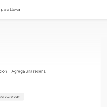
para Llevar
ción
Agrega una reseña
ueretaro.com