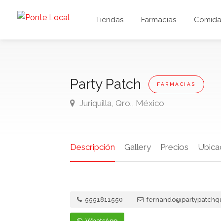
Tiendas
Farmacias
Comida 
Party Patch
FARMACIAS
Juriquilla, Qro., México
Descripción
Gallery
Precios
Ubica
5551811550
fernando@partypatchq
WhatsApp