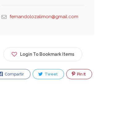
fernandolozalimon@gmail.com
Login To Bookmark Items
Compartir
Tweet
Pin It