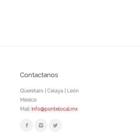
Contactanos
Queretaro | Celaya | León
México
Mail:
info@pontelocal.mx