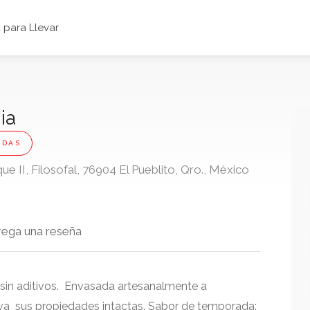
para Llevar
ia
NDAS
e II, Filosofal, 76904 El Pueblito, Qro., México
rega una reseña
y sin aditivos. Envasada artesanalmente a
va sus propiedades intactas. Sabor de temporada: