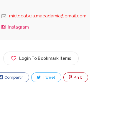
mieldeabeja.macadamia@gmail.com
Instagram
Login To Bookmark Items
Compartir
Tweet
Pin It