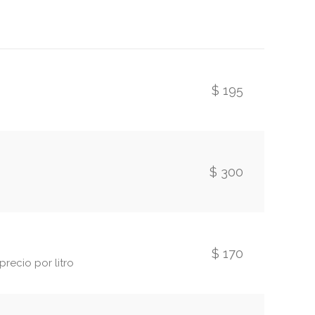
$ 195
$ 300
$ 170
recio por litro