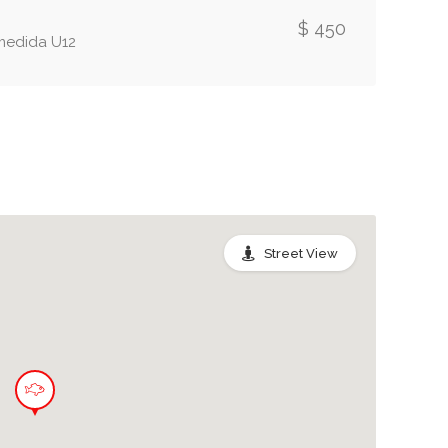
$ 450
 medida U12
Street View