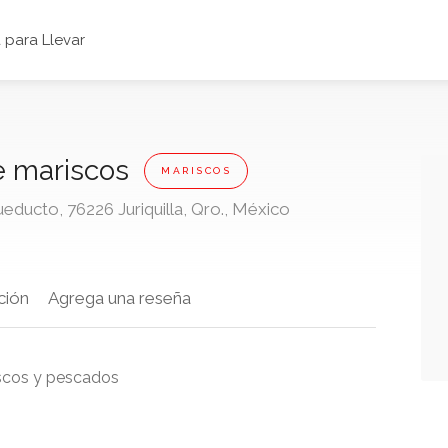
para Llevar
de mariscos
MARISCOS
ueducto, 76226 Juriquilla, Qro., México
ción
Agrega una reseña
scos y pescados