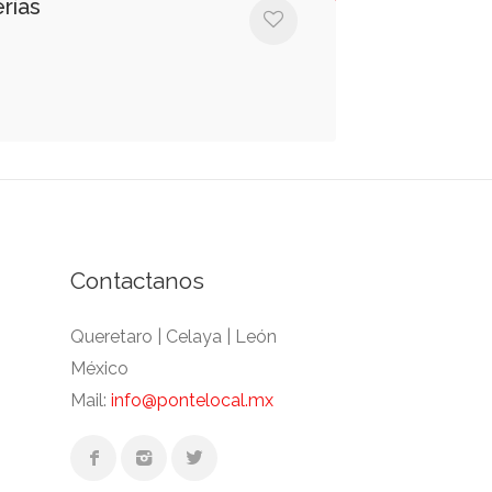
rías
Contactanos
Queretaro | Celaya | León
México
Mail:
info@pontelocal.mx