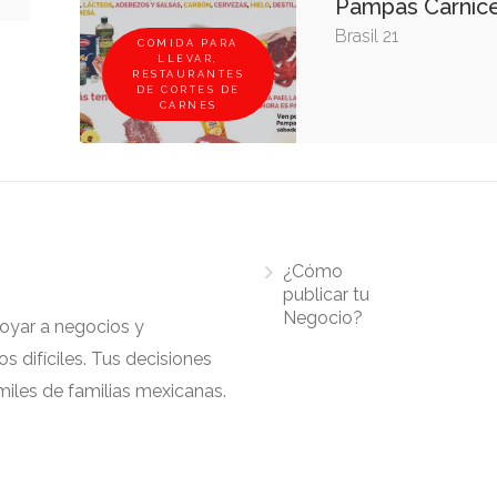
Pampas Carnice
Brasil 21
COMIDA PARA
LLEVAR,
RESTAURANTES
DE CORTES DE
CARNES
¿Cómo
publicar tu
Negocio?
apoyar a negocios y
 difíciles. Tus decisiones
iles de familias mexicanas.