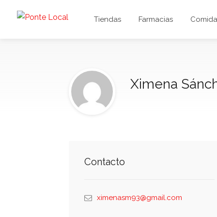
Tiendas
Farmacias
Comida 
Ximena Sánc
Contacto
ximenasm93@gmail.com