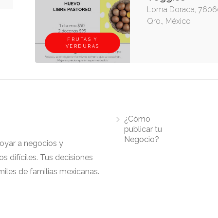
Loma Dorada, 76060
Qro., México
FRUTAS Y
VERDURAS
¿Cómo
publicar tu
Negocio?
apoyar a negocios y
 difíciles. Tus decisiones
iles de familias mexicanas.