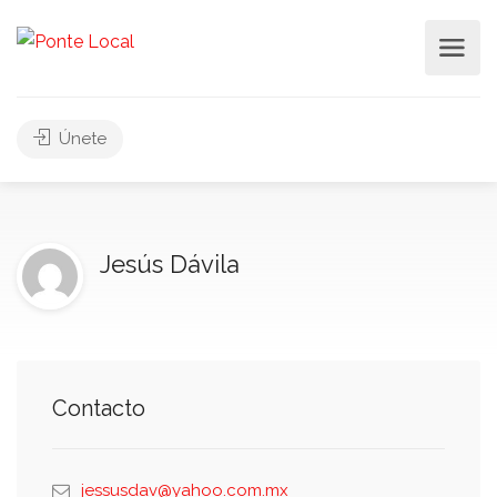
Únete
Jesús Dávila
Contacto
jessusdav@yahoo.com.mx