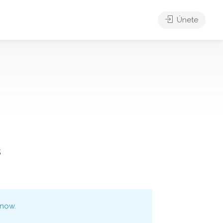
Únete
s
 now.