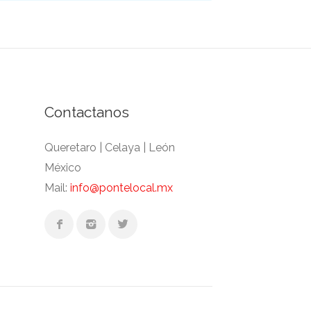
Contactanos
Queretaro | Celaya | León
México
Mail:
info@pontelocal.mx