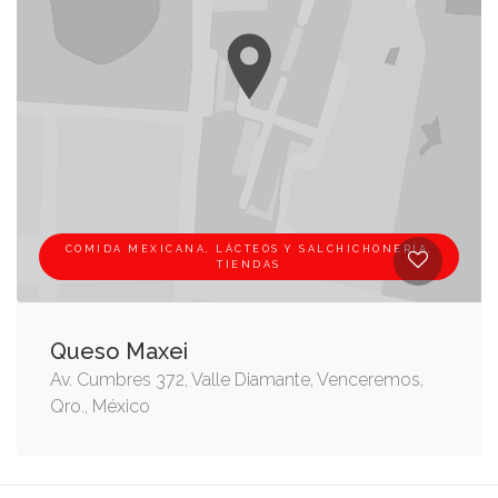
COMIDA MEXICANA, LÁCTEOS Y SALCHICHONERÍA,
TIENDAS
Queso Maxei
Av. Cumbres 372, Valle Diamante, Venceremos,
Qro., México