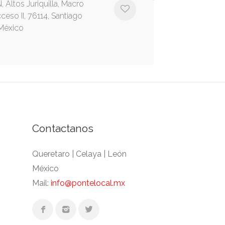
, Altos Juriquilla, Macro
ceso II, 76114, Santiago
 México
Contactanos
Queretaro | Celaya | León
México
Mail:
info@pontelocal.mx