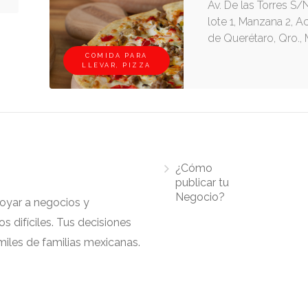
Av. De las Torres S/N
lote 1, Manzana 2, Ac
de Querétaro, Qro.,
COMIDA PARA
LLEVAR, PIZZA
¿Cómo
publicar tu
Negocio?
apoyar a negocios y
 difíciles. Tus decisiones
iles de familias mexicanas.