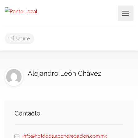
Únete
Alejandro León Chávez
Contacto
info@hotdogslacongregacion.com.mx