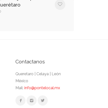
Querétaro
o
Contactanos
Queretaro | Celaya | León
México
Mail:
info@pontelocal.mx