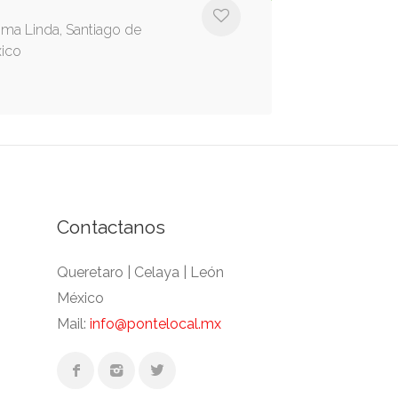
oma Linda, Santiago de
xico
Contactanos
Queretaro | Celaya | León
México
Mail:
info@pontelocal.mx