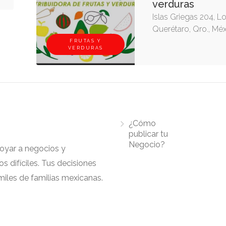
verduras
Islas Griegas 204, L
Querétaro, Qro., Mé
FRUTAS Y
VERDURAS
¿Cómo
publicar tu
Negocio?
apoyar a negocios y
 difíciles. Tus decisiones
iles de familias mexicanas.