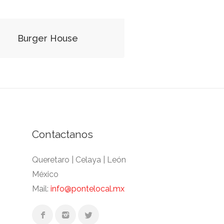
Burger House
Contactanos
Queretaro | Celaya | León
México
Mail:
info@pontelocal.mx