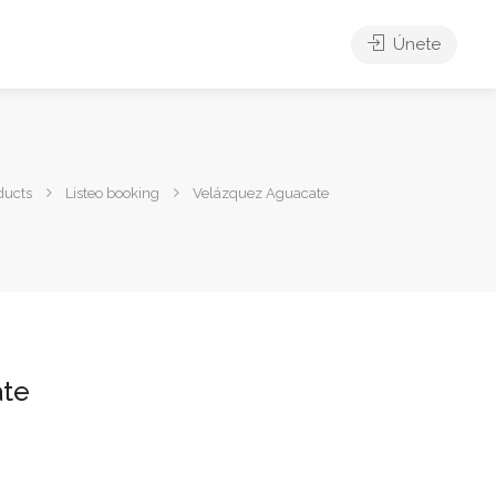
Únete
ducts
Listeo booking
Velázquez Aguacate
ate