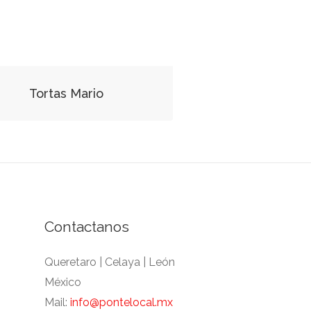
Tortas Mario
Contactanos
Queretaro | Celaya | León
México
Mail:
info@pontelocal.mx