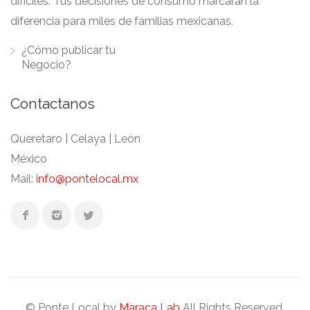
difíciles. Tus decisiones de consumo marcaran la
diferencia para miles de familias mexicanas.
¿Cómo publicar tu
Negocio?
Contactanos
Queretaro | Celaya | León
México
Mail:
info@pontelocal.mx
© Ponte Local by
Maraca Lab
All Rights Reserved.