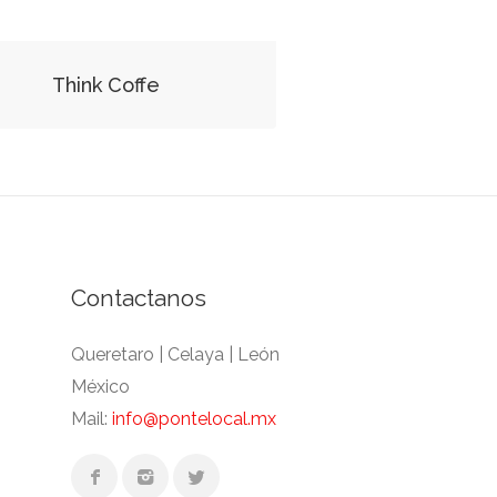
Think Coffe
Contactanos
Queretaro | Celaya | León
México
Mail:
info@pontelocal.mx