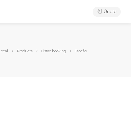
Únete
Local
Products
Listeo booking
Teocäo