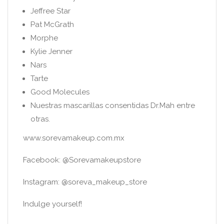
Jeffree Star
Pat McGrath
Morphe
Kylie Jenner
Nars
Tarte
Good Molecules
Nuestras mascarillas consentidas Dr.Mah entre
otras.
www.sorevamakeup.com.mx
Facebook: @Sorevamakeupstore
Instagram: @soreva_makeup_store
Indulge yourself!