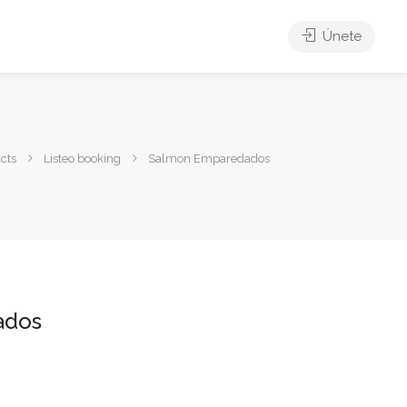
Únete
cts
Listeo booking
Salmon Emparedados
ados