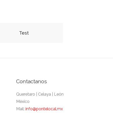
Test
Contactanos
Queretaro | Celaya | León
México
Mail:
info@pontelocal.mx