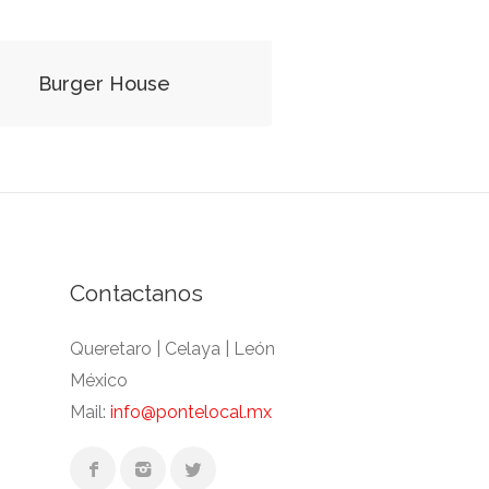
Burger House
Contactanos
Queretaro | Celaya | León
México
Mail:
info@pontelocal.mx