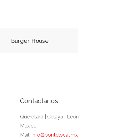
Burger House
Contactanos
Queretaro | Celaya | León
México
Mail:
info@pontelocal.mx